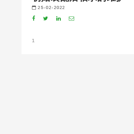
25-02-2022
Compartir
Compartir
Compartir
Compartir
en
en
en
por
Facebook
Twitter
Linkedin
Email
1