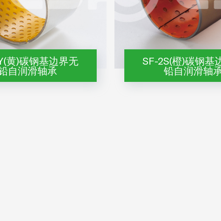
2Y(黄)碳钢基边界无
SF-2S(橙)碳钢
铅自润滑轴承
铅自润滑轴