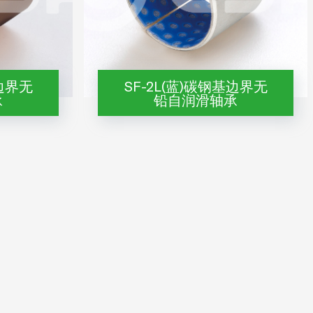
基边界无
SF-2L(蓝)碳钢基边界无
承
铅自润滑轴承