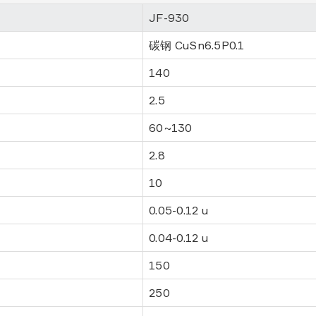
JF-930
碳钢 CuSn6.5P0.1
140
2.5
60~130
2.8
10
0.05-0.12 u
0.04-0.12 u
150
250