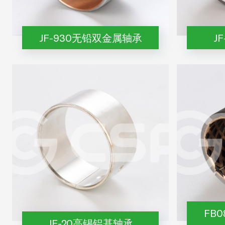
JF-930无铅双金属轴承
J
FB
JF-20高锡铝基轴承