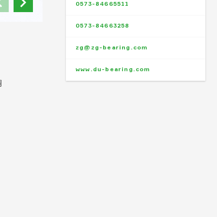
0573-84665511
0573-84663258
zg@zg-bearing.com
www.du-bearing.com
铜