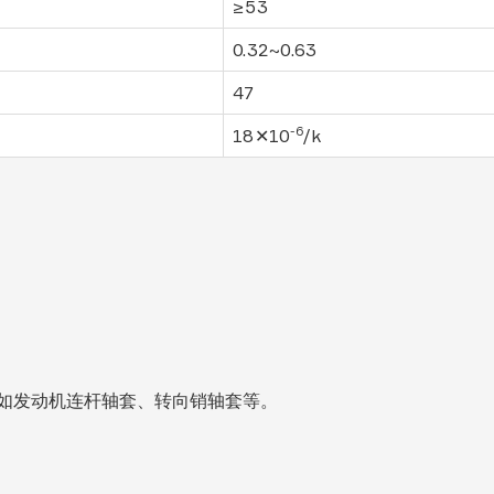
≥53
0.32~0.63
47
-6
18✕10
/k
如发动机连杆轴套、转向销轴套等。