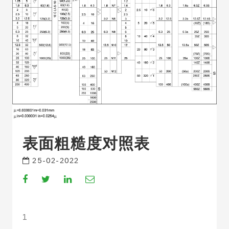
表面粗糙度对照表
25-02-2022
Compartir
Compartir
Compartir
Compartir
en
en
en
por
Facebook
Twitter
Linkedin
Email
1