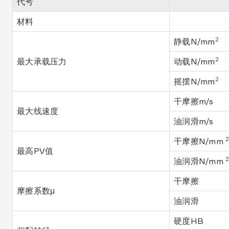
代号
材料
2
静载N/mm
2
最大承载压力
动载N/mm
2
摇摆N/mm
干摩擦m/s
最大线速度
油润滑m/s
干摩擦N/mm
最高PV值
油润滑N/mm
干摩擦
摩擦系数μ
油润滑
硬度HB