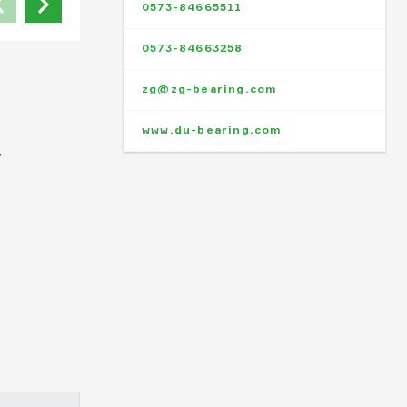
0573-84665511
0573-84663258
zg@zg-bearing.com
www.du-bearing.com
一