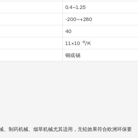
0.4~1.25
-200~+280
40
-6
11×10
/K
铜或锡
械、制药机械、烟草机械尤其适用，无铅效果符合欧洲环保要