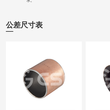
求。
公差尺寸表