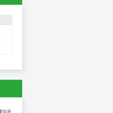
料
要自润