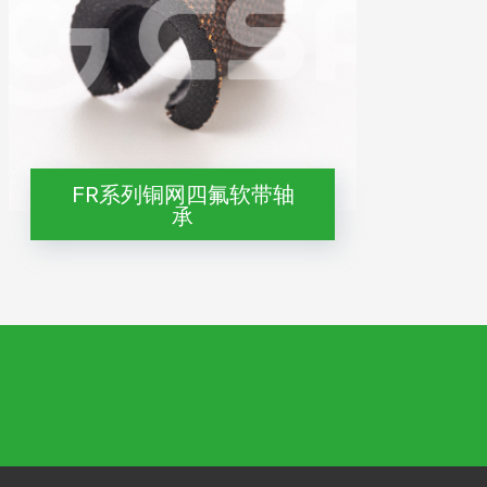
FR系列铜网四氟软带轴
承