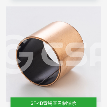
SF-1B青铜基卷制轴承