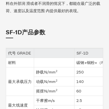
料在外部润 滑或者不润滑的情况下，都能在最广泛的载
荷、速度以及温度范围 内提供最好的表现。
SF-1D产品参数
代号 GRADE
SF-1D
材料
碳钢+铜粉+（PT
2
静载N/mm
250
2
最大承载压力
动载N/mm
140
2
摇摆N/mm
60
干摩擦m/s
2.5
最大线速度