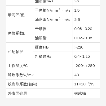
油润滑m/s
>5
2
干摩擦N/mm
· m/s
1.8
最高PV值
2
油润滑N/mm
· m/s
3.6
干摩擦
0.08~0.20
摩擦系数μ
油润滑
0.02~0.08
硬度HB
>220
相配轴径
粗糙度Ra
0.4~1.25
工作温度°C
-200~+280
导热系数W/mk
40
-6
线膨胀系数(轴向)
11×10
/K
外表面镀层
铜或锡