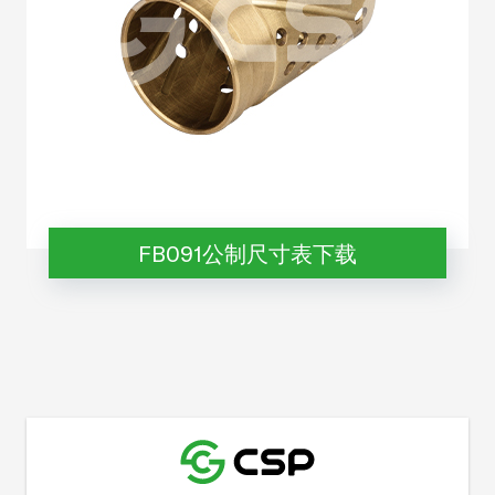
FB091公制尺寸表下载