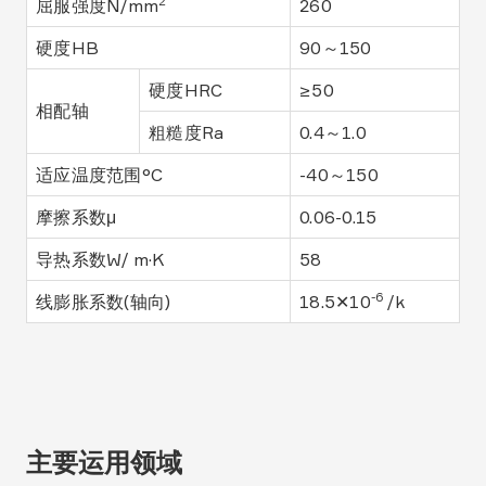
2
屈服强度N/mm
260
硬度HB
90～150
硬度HRC
≥50
相配轴
粗糙度Ra
0.4～1.0
适应温度范围°C
-40～150
摩擦系数μ
0.06-0.15
导热系数W/
m·K
58
-6
线膨胀系数(轴向)
18.5✕10
/k
主要运用领域