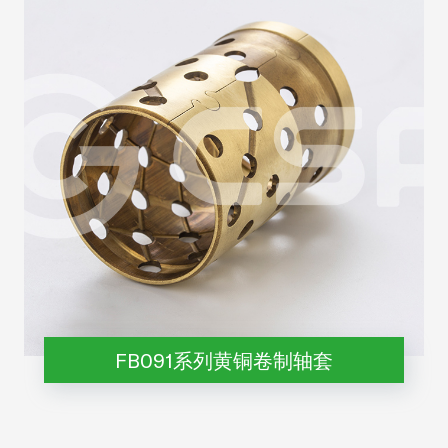
FB091系列黄铜卷制轴套