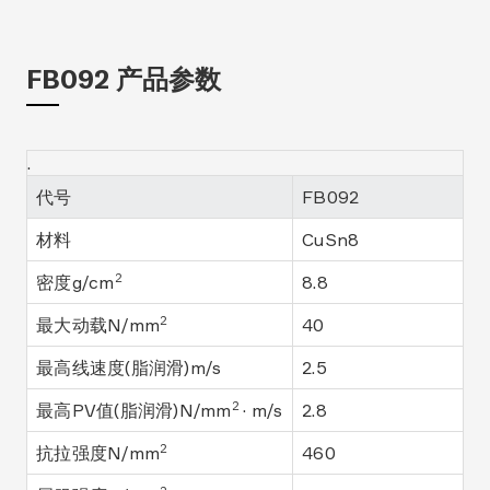
FB092 产品参数
.
代号
FB092
材料
CuSn8
2
密度g/cm
8.8
2
最大动载N/mm
40
最高线速度(脂润滑)m/s
2.5
2
最高PV值(脂润滑)N/mm
· m/s
2.8
2
抗拉强度N/mm
460