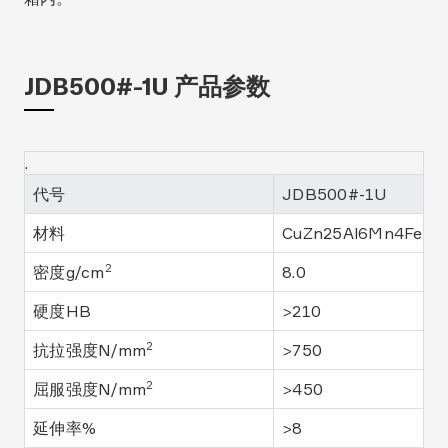
JDB500#-1U 产品参数
.
代号
JDB500#-1U
材料
CuZn25Al6Mn4Fe3
2
密度g/cm
8.0
硬度HB
>210
2
抗拉强度N/mm
>750
2
屈服强度N/mm
>450
延伸率%
>8