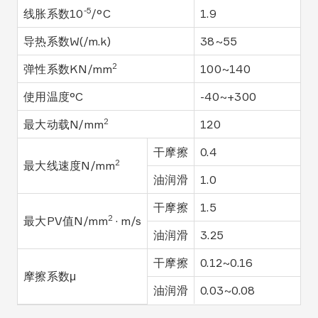
-5
线胀系数10
/°C
1.9
导热系数W(/m.k)
38~55
2
弹性系数KN/mm
100~140
使用温度°C
-40~+300
2
最大动载N/mm
120
干摩擦
0.4
2
最大线速度N/mm
油润滑
1.0
干摩擦
1.5
2
最大PV值N/mm
· m/s
油润滑
3.25
干摩擦
0.12~0.16
摩擦系数μ
油润滑
0.03~0.08